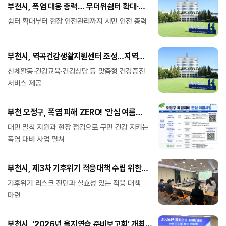
부천시, 폭염 대응 총력… 무더위쉼터 확대·
취약계층 보호 강화
쉼터 확대부터 현장 안전관리까지 시민 안전 총력
부천시, 역곡건강생활지원센터 조성…지역
건강증진 거점 마련
신체활동·건강교육·건강상담 등 맞춤형 건강증진
서비스 제공
부천 오정구, 폭염 피해 ZERO! ‘안심 여름
사업’ 전개
대민 밀착 지원과 현장 점검으로 구민 건강 지키는
폭염 대비 사업 펼쳐
부천시, 제3차 기후위기 적응대책 수립 위한
의견수렴회 개최
기후위기 리스크 진단과 실효성 있는 적응 대책
마련
부천시, ‘2026년 을지연습 준비보고회’ 개최…