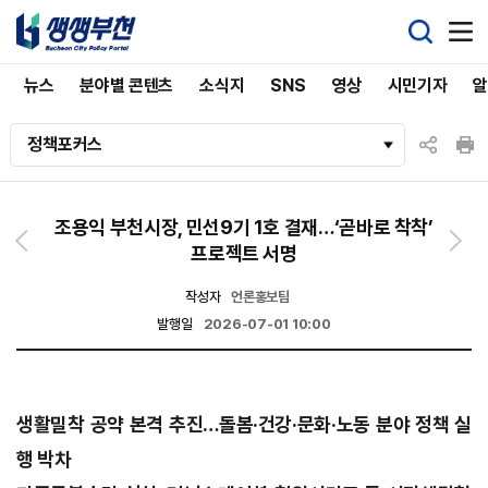
뉴스
분야별 콘텐츠
소식지
SNS
영상
시민기자
정책포커스
조용익 부천시장, 민선9기 1호 결재…‘곧바로 착착’
프로젝트 서명
작성자
언론홍보팀
발행일
2026-07-01 10:00
생활밀착 공약 본격 추진…돌봄·건강·문화·노동 분야 정책 실
행 박차