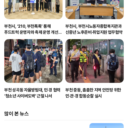
부천시, ‘210, 부천톡톡’ 통해
부천시, 부천시노동자종합복지관과
푸드트럭 운영자와 축제 운영 개선
신중년 노후준비·취업지원 업무협약
논의
부천 성곡동 자율방범대, 민·경 협력
부천 중동, 촘촘한 지역 안전망 위한
‘청소년 사이버도박’ 근절 나서
민·관·경 합동순찰 실시
많이 본 뉴스