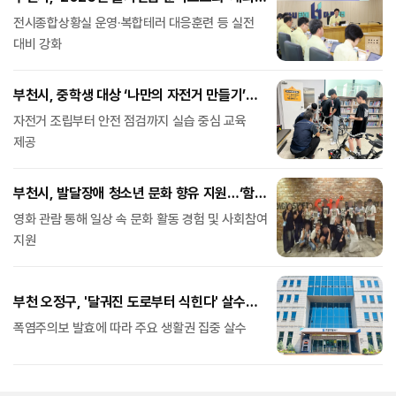
분야별 추진계획 점검
전시종합상황실 운영·복합테러 대응훈련 등 실전
대비 강화
부천시, 중학생 대상 ‘나만의 자전거 만들기’
특별과정 운영
자전거 조립부터 안전 점검까지 실습 중심 교육
제공
부천시, 발달장애 청소년 문화 향유 지원…‘함께
일상 영화관’ 운영
영화 관람 통해 일상 속 문화 활동 경험 및 사회참여
지원
부천 오정구, '달궈진 도로부터 식힌다' 살수차
선탑 현장점검
폭염주의보 발효에 따라 주요 생활권 집중 살수