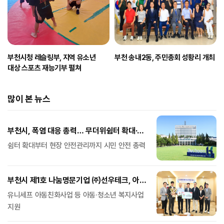
부천시청 레슬링부, 지역 유소년
부천 송내2동, 주민총회 성황리 개최
대상 스포츠 재능기부 펼쳐
많이 본 뉴스
부천시, 폭염 대응 총력… 무더위쉼터 확대·
취약계층 보호 강화
쉼터 확대부터 현장 안전관리까지 시민 안전 총력
부천시 제1호 나눔명문기업 ㈜선우테크, 아동·
청소년 후원금 1억 원 기탁
유니세프 아동친화사업 등 아동·청소년 복지사업
지원