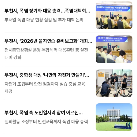
부천시, 폭염 장기화 대응 총력…폭염대책회의
개최
부서별 폭염 대응 현황 점검 및 추가 대책 논의
부천시, ‘2026년 을지연습 준비보고회’ 개최…
분야별 추진계획 점검
전시종합상황실 운영·복합테러 대응훈련 등 실전
대비 강화
부천시, 중학생 대상 ‘나만의 자전거 만들기’
특별과정 운영
자전거 조립부터 안전 점검까지 실습 중심 교육
제공
부천시, 폭염 속 노인일자리 참여 어르신
안전관리 강화
실외활동 조정부터 안전교육까지 폭염 대응 총력