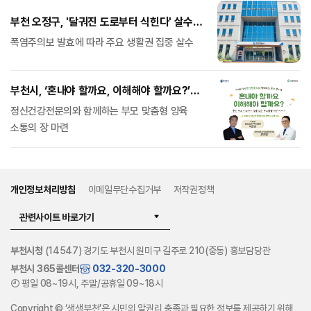
부천 오정구, '달궈진 도로부터 식힌다' 살수차
선탑 현장점검
폭염주의보 발효에 따라 주요 생활권 집중 살수
부천시, ‘혼내야 할까요, 이해해야 할까요?’
부모 토크콘서트 개최
정신건강전문의와 함께하는 부모 맞춤형 양육
소통의 장 마련
개인정보처리방침
이메일무단수집거부
저작권정책
관련사이트 바로가기
부천시청
(14547) 경기도 부천시 원미구 길주로 210(중동) 홍보담당관
부천시 365콜센터
032-320-3000
평일 08~19시, 주말/공휴일 09~18시
Copyright © ‘생생부천’은 시민의 알권리 충족과 필요한 정보를 제공하기 위해