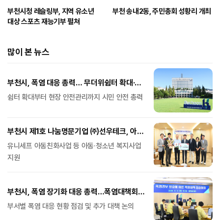
부천시청 레슬링부, 지역 유소년
부천 송내2동, 주민총회 성황리 개최
대상 스포츠 재능기부 펼쳐
많이 본 뉴스
부천시, 폭염 대응 총력… 무더위쉼터 확대·
취약계층 보호 강화
쉼터 확대부터 현장 안전관리까지 시민 안전 총력
부천시 제1호 나눔명문기업 ㈜선우테크, 아동·
청소년 후원금 1억 원 기탁
유니세프 아동친화사업 등 아동·청소년 복지사업
지원
부천시, 폭염 장기화 대응 총력…폭염대책회의
개최
부서별 폭염 대응 현황 점검 및 추가 대책 논의