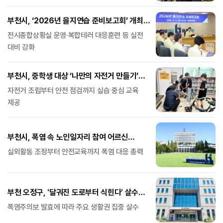
부천시, ‘2026년 을지연습 준비보고회’ 개최…
분야별 추진계획 점검
전시종합상황실 운영·복합테러 대응훈련 등 실전
대비 강화
부천시, 중학생 대상 ‘나만의 자전거 만들기’
특별과정 운영
자전거 조립부터 안전 점검까지 실습 중심 교육
제공
부천시, 폭염 속 노인일자리 참여 어르신
안전관리 강화
실외활동 조정부터 안전교육까지 폭염 대응 총력
부천 오정구, '달궈진 도로부터 식힌다' 살수차
선탑 현장점검
폭염주의보 발효에 따라 주요 생활권 집중 살수