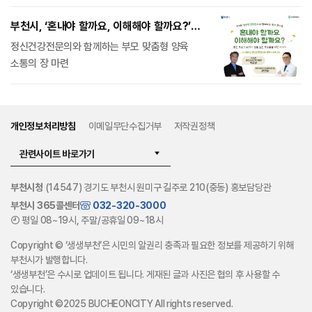
부천시, ‘혼내야 할까요, 이해해야 할까요?’
부모 토크콘서트 개최
정신건강전문의와 함께하는 부모 맞춤형 양육
소통의 장 마련
개인정보처리방침
이메일무단수집거부
저작권정책
관련사이트 바로가기
부천시청
(14547) 경기도 부천시 원미구 길주로 210(중동) 홍보담당관
부천시 365콜센터
032-320-3000
평일 08~19시, 주말/공휴일 09~18시
Copyright © ‘생생부천’은 시민의 알권리 충족과 필요한 정보를 제공하기 위해
부천시가 발행합니다.
‘생생부천’은 수시로 업데이트 됩니다. 게재된 글과 사진은 협의 후 사용할 수
있습니다.
Copyright ©2025 BUCHEONCITY All rights reserved.