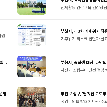
신체활동·건강교육·건강상담
부천시, 제3차 기후위기 적
사업
기후위기 리스크 진단과 실효
계획
부천시, 중학생 대상 ‘나만의
자전거 조립부터 안전 점검까
 운영
부천 오정구, '달궈진 도로
폭염주의보 발효에 따라 주요