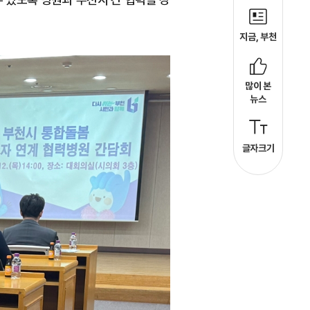
지금, 부천
많이 본
뉴스
글자크기