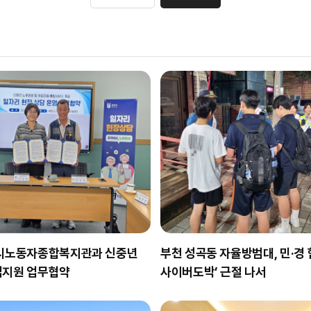
천시노동자종합복지관과 신중년
부천 성곡동 자율방범대, 민·경 
업지원 업무협약
사이버도박’ 근절 나서