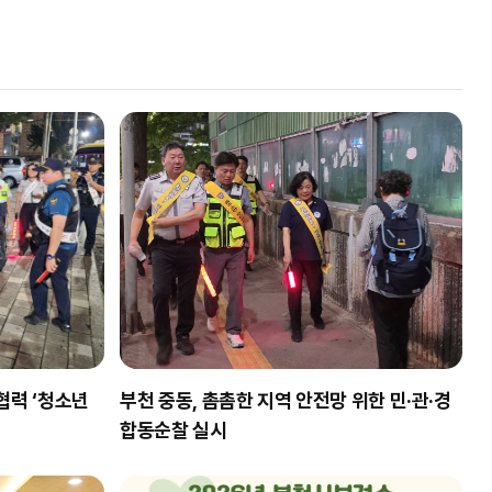
협력 ‘청소년
부천 중동, 촘촘한 지역 안전망 위한 민·관·경
합동순찰 실시