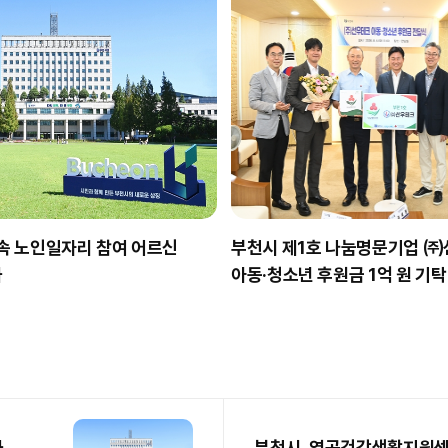
 속 노인일자리 참여 어르신
부천시 제1호 나눔명문기업 ㈜
화
아동·청소년 후원금 1억 원 기탁
화
부천시, 역곡건강생활지원센