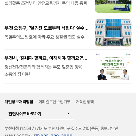
안전관리 강화
실외활동 조정부터 안전교육까지 폭염 대응 총력
부천 오정구, '달궈진 도로부터 식힌다' 살수차
선탑 현장점검
폭염주의보 발효에 따라 주요 생활권 집중 살수
부천시, ‘혼내야 할까요, 이해해야 할까요?’
부모 토크콘서트 개최
정신건강전문의와 함께하는 부모 맞춤형 양육
소통의 장 마련
개인정보처리방침
이메일무단수집거부
저작권정책
관련사이트 바로가기
부천시청
(14547) 경기도 부천시 원미구 길주로 210(중동) 홍보담당관