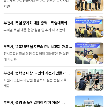
유니세프 아동친화사업 등 아동·청소년 복지사업
지원
부천시, 폭염 장기화 대응 총력…폭염대책회의
개최
부서별 폭염 대응 현황 점검 및 추가 대책 논의
부천시, ‘2026년 을지연습 준비보고회’ 개최…
분야별 추진계획 점검
전시종합상황실 운영·복합테러 대응훈련 등 실전
대비 강화
부천시, 중학생 대상 ‘나만의 자전거 만들기’
특별과정 운영
자전거 조립부터 안전 점검까지 실습 중심 교육
제공
부천시, 폭염 속 노인일자리 참여 어르신