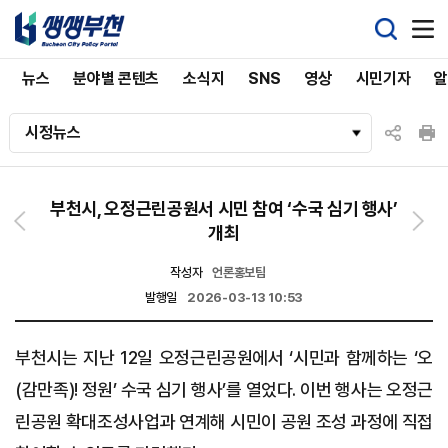
뉴스
분야별 콘텐츠
소식지
SNS
영상
시민기자
시정뉴스
부천시, 오정근린공원서 시민 참여 ‘수국 심기 행사’
개최
작성자
언론홍보팀
발행일
2026-03-13 10:53
부천시는 지난 12일 오정근린공원에서 ‘시민과 함께하는 ‘오
(감만족)! 정원’ 수국 심기 행사’를 열었다. 이번 행사는 오정근
린공원 확대조성사업과 연계해 시민이 공원 조성 과정에 직접