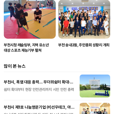
부천시청 레슬링부, 지역 유소년
부천 송내2동, 주민총회 성황리 개최
대상 스포츠 재능기부 펼쳐
많이 본 뉴스
부천시, 폭염 대응 총력… 무더위쉼터 확대·
취약계층 보호 강화
쉼터 확대부터 현장 안전관리까지 시민 안전 총력
부천시 제1호 나눔명문기업 ㈜선우테크, 아동·
청소년 후원금 1억 원 기탁