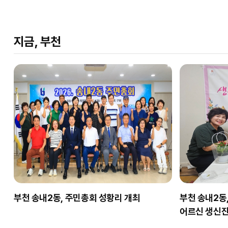
지금, 부천
부천 송내2동, 주민총회 성황리 개최
부천 송내2동
어르신 생신