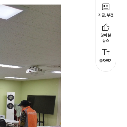
지금, 부천
많이 본
뉴스
글자크기