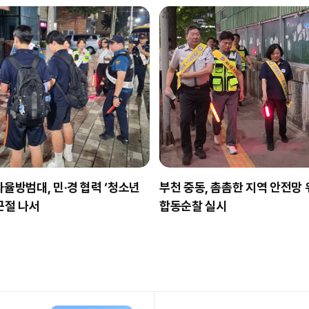
자율방범대, 민·경 협력 ‘청소년
부천 중동, 촘촘한 지역 안전망 
근절 나서
합동순찰 실시