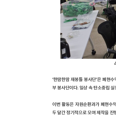
‘한땀한땀 재봉틀 봉사단’은 폐현수
부 봉사단이다. 일상 속 탄소중립 실
이번 활동은 자원순환과가 폐현수막
두 달간 정기적으로 모여 제작을 진