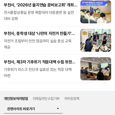
부천시, ‘2026년 을지연습 준비보고회’ 개최…
분야별 추진계획 점검
전시종합상황실 운영·복합테러 대응훈련 등 실전
대비 강화
부천시, 중학생 대상 ‘나만의 자전거 만들기’
특별과정 운영
자전거 조립부터 안전 점검까지 실습 중심 교육
제공
부천시, 제3차 기후위기 적응대책 수립 위한
의견수렴회 개최
기후위기 리스크 진단과 실효성 있는 적응 대책
마련
개인정보처리방침
이메일무단수집거부
저작권정책
관련사이트 바로가기