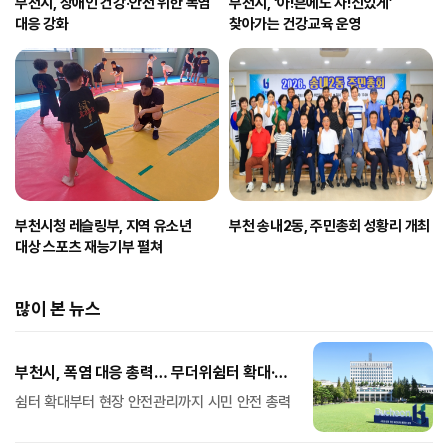
부천시, 장애인 건강·안전 위한 폭염
부천시, ‘아!흔에도 자!신있게’
대응 강화
찾아가는 건강교육 운영
부천시청 레슬링부, 지역 유소년
부천 송내2동, 주민총회 성황리 개최
대상 스포츠 재능기부 펼쳐
많이 본 뉴스
부천시, 폭염 대응 총력… 무더위쉼터 확대·
취약계층 보호 강화
쉼터 확대부터 현장 안전관리까지 시민 안전 총력