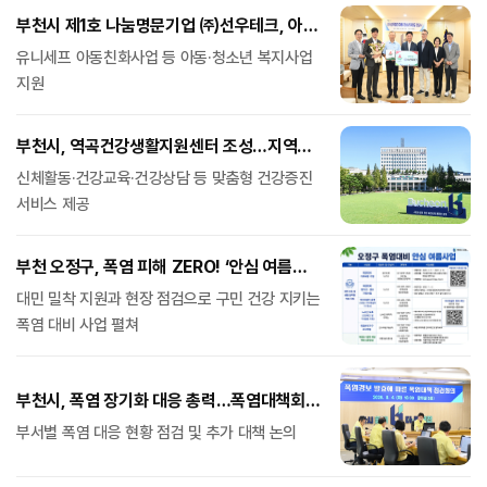
부천시 제1호 나눔명문기업 ㈜선우테크, 아동·
청소년 후원금 1억 원 기탁
유니세프 아동친화사업 등 아동·청소년 복지사업
지원
부천시, 역곡건강생활지원센터 조성…지역
건강증진 거점 마련
신체활동·건강교육·건강상담 등 맞춤형 건강증진
서비스 제공
부천 오정구, 폭염 피해 ZERO! ‘안심 여름
사업’ 전개
대민 밀착 지원과 현장 점검으로 구민 건강 지키는
폭염 대비 사업 펼쳐
부천시, 폭염 장기화 대응 총력…폭염대책회의
개최
부서별 폭염 대응 현황 점검 및 추가 대책 논의