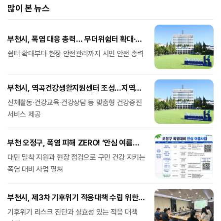
많이 본 뉴스
부천시, 폭염 대응 총력… 무더위쉼터 확대·
취약계층 보호 강화
쉼터 확대부터 현장 안전관리까지 시민 안전 총력
부천시, 역곡건강생활지원센터 조성…지역
건강증진 거점 마련
신체활동·건강교육·건강상담 등 맞춤형 건강증진
서비스 제공
부천 오정구, 폭염 피해 ZERO! ‘안심 여름
사업’ 전개
대민 밀착 지원과 현장 점검으로 구민 건강 지키는
폭염 대비 사업 펼쳐
부천시, 제3차 기후위기 적응대책 수립 위한
의견수렴회 개최
기후위기 리스크 진단과 실효성 있는 적응 대책