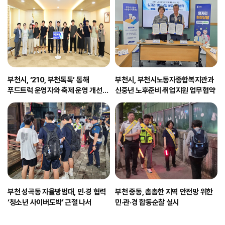
부천시, ‘210, 부천톡톡’ 통해
부천시, 부천시노동자종합복지관과
푸드트럭 운영자와 축제 운영 개선
신중년 노후준비·취업지원 업무협약
논의
부천 성곡동 자율방범대, 민·경 협력
부천 중동, 촘촘한 지역 안전망 위한
‘청소년 사이버도박’ 근절 나서
민·관·경 합동순찰 실시