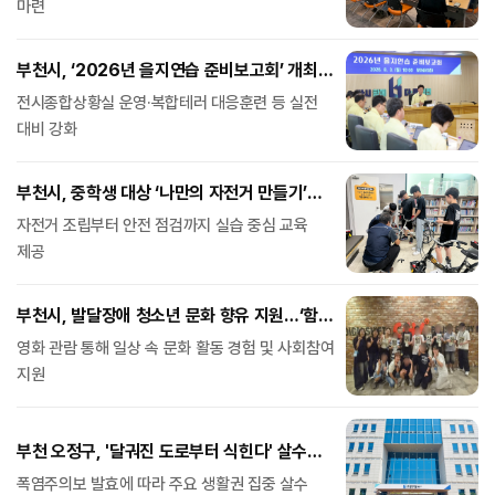
마련
부천시, ‘2026년 을지연습 준비보고회’ 개최…
분야별 추진계획 점검
전시종합상황실 운영·복합테러 대응훈련 등 실전
대비 강화
부천시, 중학생 대상 ‘나만의 자전거 만들기’
특별과정 운영
자전거 조립부터 안전 점검까지 실습 중심 교육
제공
부천시, 발달장애 청소년 문화 향유 지원…‘함께
일상 영화관’ 운영
영화 관람 통해 일상 속 문화 활동 경험 및 사회참여
지원
부천 오정구, '달궈진 도로부터 식힌다' 살수차
선탑 현장점검
폭염주의보 발효에 따라 주요 생활권 집중 살수