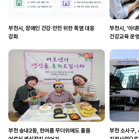
부천시, 장애인 건강·안전 위한 폭염 대응
부천시, ‘아!
강화
건강교육 운
부천 송내2동, 한여름 무더위에도 홀몸
부천 소사구,
어르신 생신잔치 이어가
지원사업으로