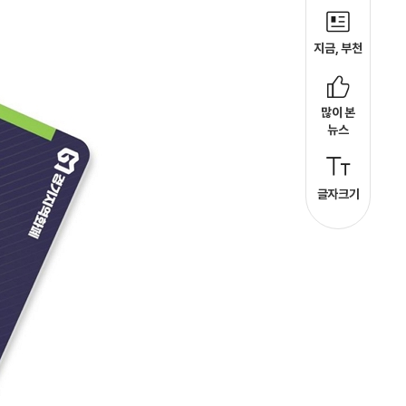
지금, 부천
많이 본
뉴스
글자크기