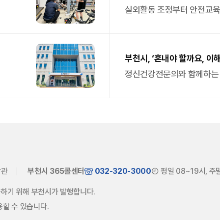
실외활동 조정부터 안전교육
부천시, ‘혼내야 할까요, 이
개최
정신건강전문의와 함께하는 
당관
부천시 365콜센터
032-320-3000
평일 08~19시, 주
제공하기 위해 부천시가 발행합니다.
용할 수 있습니다.