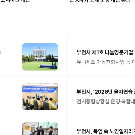
화
부천시 제1호 나눔명문기업
1억 원 기탁
유니세프 아동친화사업 등 
부천시, ‘2026년 을지연
추진계획 점검
전시종합상황실 운영·복합테러
부천시, 폭염 속 노인일자리