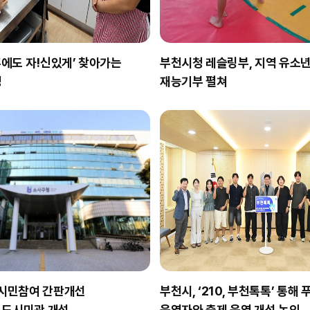
흔에도 자!신있게’ 찾아가는
부천시청 레슬링부, 지역 유소년
영
재능기부 펼쳐
 시민참여 간판개선
부천시, ‘210, 부천톡톡’ 통해
 도시미관 개선
운영자와 축제 운영 개선 논의