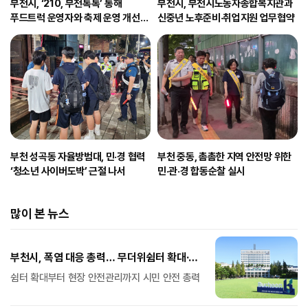
부천시, ‘210, 부천톡톡’ 통해
부천시, 부천시노동자종합복지관과
푸드트럭 운영자와 축제 운영 개선
신중년 노후준비·취업지원 업무협약
논의
부천 성곡동 자율방범대, 민·경 협력
부천 중동, 촘촘한 지역 안전망 위한
‘청소년 사이버도박’ 근절 나서
민·관·경 합동순찰 실시
많이 본 뉴스
부천시, 폭염 대응 총력… 무더위쉼터 확대·
취약계층 보호 강화
쉼터 확대부터 현장 안전관리까지 시민 안전 총력