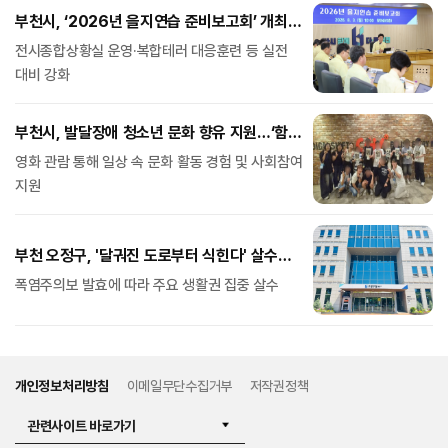
부천시, ‘2026년 을지연습 준비보고회’ 개최…
분야별 추진계획 점검
전시종합상황실 운영·복합테러 대응훈련 등 실전
대비 강화
부천시, 발달장애 청소년 문화 향유 지원…‘함께
일상 영화관’ 운영
영화 관람 통해 일상 속 문화 활동 경험 및 사회참여
지원
부천 오정구, '달궈진 도로부터 식힌다' 살수차
선탑 현장점검
폭염주의보 발효에 따라 주요 생활권 집중 살수
개인정보처리방침
이메일무단수집거부
저작권정책
관련사이트 바로가기