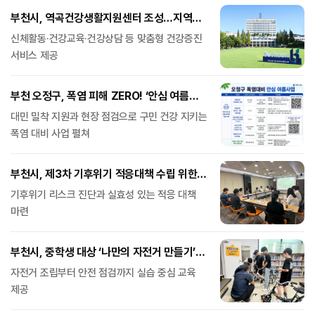
부천시, 역곡건강생활지원센터 조성…지역
건강증진 거점 마련
신체활동·건강교육·건강상담 등 맞춤형 건강증진
서비스 제공
부천 오정구, 폭염 피해 ZERO! ‘안심 여름
사업’ 전개
대민 밀착 지원과 현장 점검으로 구민 건강 지키는
폭염 대비 사업 펼쳐
부천시, 제3차 기후위기 적응대책 수립 위한
의견수렴회 개최
기후위기 리스크 진단과 실효성 있는 적응 대책
마련
부천시, 중학생 대상 ‘나만의 자전거 만들기’
특별과정 운영
자전거 조립부터 안전 점검까지 실습 중심 교육
제공