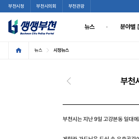
부천시청
부천시의회
부천관광
뉴스
분야별 
뉴스
시정뉴스
부천시
부천시는 지난 9일 고강본동 일대에
게릴라 가드닝은 도심 속 유휴공간에