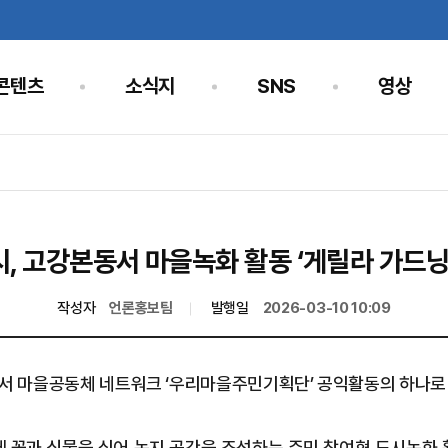
콘텐츠
소식지
SNS
영상
, 고강본동서 마을녹화 활동 ‘게릴라 가드닝
작성자
언론홍보팀
발행일
2026-03-10 10:09
서 마을공동체 네트워크 ‘우리마을주민기획단’ 공익활동의 하나로 
 꽃과 식물을 심어 녹지 공간을 조성하는 주민 참여형 도시녹화 활동