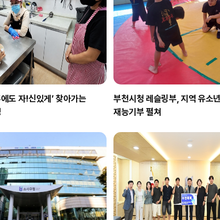
흔에도 자!신있게’ 찾아가는
부천시청 레슬링부, 지역 유소년
영
재능기부 펼쳐